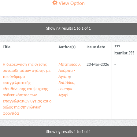
View Option
Showing results 1 to 1 of 1
Title
Author(s)
Issue date
???
itemlist.???
Η διερεύνηση της σχέσης
Μπατιρίδου,
23-Mar-2026
-
συναισθημάτων αγάπης με
Λούμπα -
το σύνδρομο
Αγάπη
;
επαγγελματικής
Batiridou,
εξουθένωσης και ψυχικής
Loumpa -
ανθεκτικότητας των
Agapi
επαγγελματιών υγείας και ο
ρόλος της στην κλινική
φροντίδα
Showing results 1 to 1 of 1