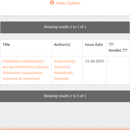
View Option
Showing results 1 to 1 of 1
Title
Author(s)
Issue date
???
itemlist.???
Ετερόλογη υπερέκφραση
Ασημακούλα,
11-Jul-2024
-
και ακινητοποίηση ενζύμων
Σταματία
;
διάσπασης αρωματικών
Asimakoula,
ενώσεων σε νανοϋλικά
Stamatia
Showing results 1 to 1 of 1