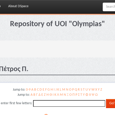
p
About DSpace
Repository of UOI "Olympias"
Πέτρος Π.
Jump to:
0-9
A
B
C
D
E
F
G
H
I
J
K
L
M
N
O
P
Q
R
S
T
U
V
W
X
Y
Z
Jump to:
Α
Β
Γ
Δ
Ε
Ζ
Η
Θ
Ι
Κ
Λ
Μ
Ν
Ξ
Ο
Π
Ρ
Σ
Τ
Υ
Φ
Χ
Ψ
Ω
 enter first few letters: