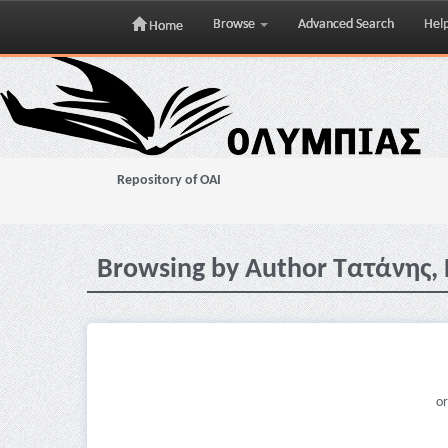
Browse
Advanced Search
Hel
Home
Skip
navigation
Repository of OAI
Browsing by Author Τατάνης, 
or