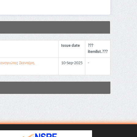
Issue date
???
itemlist.???
Παναγιώτα
;
Σκεντέρη,
10-Sep-2025
-