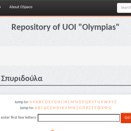
p
About DSpace
Repository of UOI "Olympias"
, Σπυριδούλα
Jump to:
0-9
A
B
C
D
E
F
G
H
I
J
K
L
M
N
O
P
Q
R
S
T
U
V
W
X
Y
Z
Jump to:
Α
Β
Γ
Δ
Ε
Ζ
Η
Θ
Ι
Κ
Λ
Μ
Ν
Ξ
Ο
Π
Ρ
Σ
Τ
Υ
Φ
Χ
Ψ
Ω
 enter first few letters: