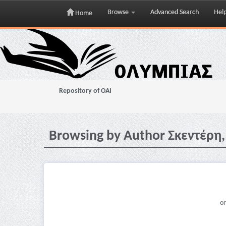
Browse
Advanced Search
Hel
Home
Skip
navigation
Repository of OAI
Browsing by Author Σκεντέρη
or