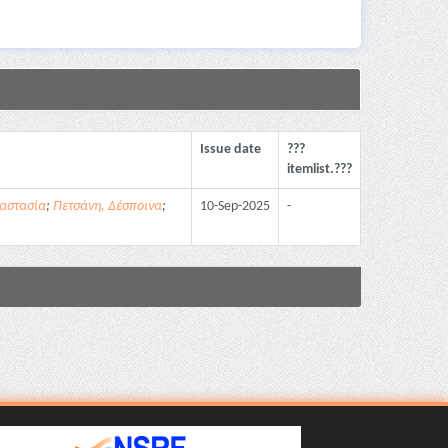
Issue date
???
itemlist.???
αστασία
;
Πετσάνη, Δέσποινα
;
10-Sep-2025
-