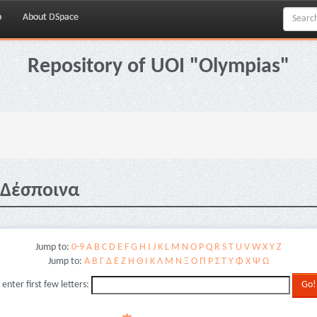
p
About DSpace
Repository of UOI "Olympias"
 Δέσποινα
Jump to:
0-9
A
B
C
D
E
F
G
H
I
J
K
L
M
N
O
P
Q
R
S
T
U
V
W
X
Y
Z
Jump to:
Α
Β
Γ
Δ
Ε
Ζ
Η
Θ
Ι
Κ
Λ
Μ
Ν
Ξ
Ο
Π
Ρ
Σ
Τ
Υ
Φ
Χ
Ψ
Ω
 enter first few letters: