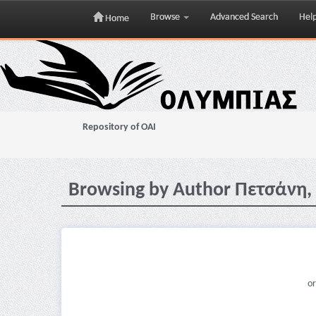
Browse
Advanced Search
Hel
Home
Skip
navigation
Repository of OAI
Browsing by Author Πετσάνη,
or