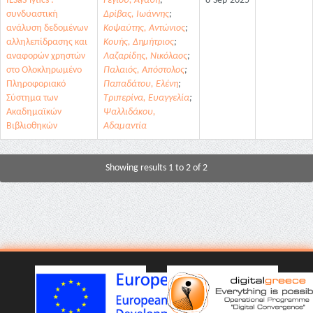
ILSaS-lytics :
Γέγιου, Αγάθη
;
8-Sep-2025
-
συνδυαστική
Δρίβας, Ιωάννης
;
ανάλυση δεδομένων
Κοψαύτης, Αντώνιος
;
αλληλεπίδρασης και
Κουής, Δημήτριος
;
αναφορών χρηστών
Λαζαρίδης, Νικόλαος
;
στο Ολοκληρωμένο
Παλαιός, Απόστολος
;
Πληροφοριακό
Παπαδάτου, Ελένη
;
Σύστημα των
Τριπερίνα, Ευαγγελία
;
Ακαδημαϊκών
Ψαλλιδάκου,
Βιβλιοθηκών
Αδαμαντία
Showing results 1 to 2 of 2