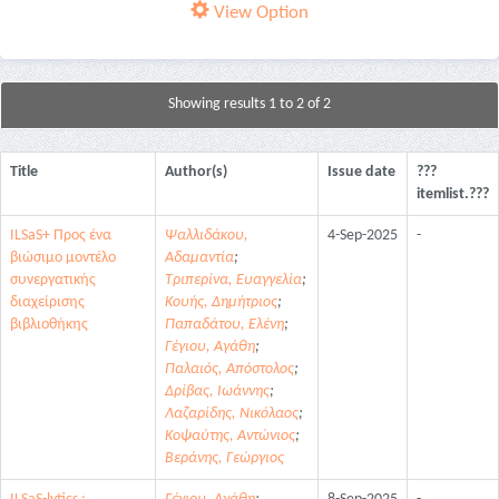
View Option
Showing results 1 to 2 of 2
Title
Author(s)
Issue date
???
itemlist.???
ILSaS+ Προς ένα
Ψαλλιδάκου,
4-Sep-2025
-
βιώσιμο μοντέλο
Αδαμαντία
;
συνεργατικής
Τριπερίνα, Ευαγγελία
;
διαχείρισης
Κουής, Δημήτριος
;
βιβλιοθήκης
Παπαδάτου, Ελένη
;
Γέγιου, Αγάθη
;
Παλαιός, Απόστολος
;
Δρίβας, Ιωάννης
;
Λαζαρίδης, Νικόλαος
;
Κοψαύτης, Αντώνιος
;
Βεράνης, Γεώργιος