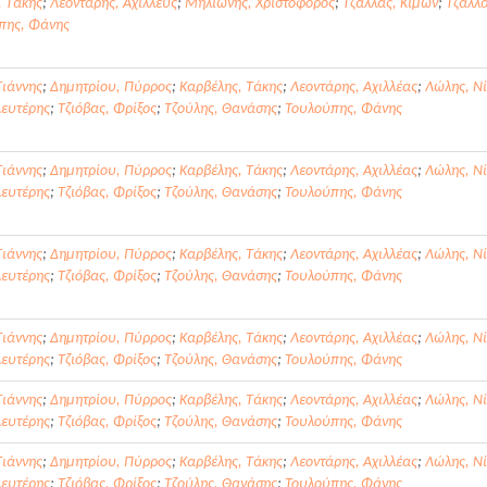
, Τάκης
;
Λεοντάρης, Αχιλλεύς
;
Μηλιώνης, Χριστόφορος
;
Τζάλλας, Κίμων
;
Τζάλλα
πης, Φάνης
Γιάννης
;
Δημητρίου, Πύρρος
;
Καρβέλης, Τάκης
;
Λεοντάρης, Αχιλλέας
;
Λώλης, Νί
Λευτέρης
;
Τζιόβας, Φρίξος
;
Τζούλης, Θανάσης
;
Τουλούπης, Φάνης
Γιάννης
;
Δημητρίου, Πύρρος
;
Καρβέλης, Τάκης
;
Λεοντάρης, Αχιλλέας
;
Λώλης, Νί
Λευτέρης
;
Τζιόβας, Φρίξος
;
Τζούλης, Θανάσης
;
Τουλούπης, Φάνης
Γιάννης
;
Δημητρίου, Πύρρος
;
Καρβέλης, Τάκης
;
Λεοντάρης, Αχιλλέας
;
Λώλης, Νί
Λευτέρης
;
Τζιόβας, Φρίξος
;
Τζούλης, Θανάσης
;
Τουλούπης, Φάνης
Γιάννης
;
Δημητρίου, Πύρρος
;
Καρβέλης, Τάκης
;
Λεοντάρης, Αχιλλέας
;
Λώλης, Νί
Λευτέρης
;
Τζιόβας, Φρίξος
;
Τζούλης, Θανάσης
;
Τουλούπης, Φάνης
Γιάννης
;
Δημητρίου, Πύρρος
;
Καρβέλης, Τάκης
;
Λεοντάρης, Αχιλλέας
;
Λώλης, Νί
Λευτέρης
;
Τζιόβας, Φρίξος
;
Τζούλης, Θανάσης
;
Τουλούπης, Φάνης
Γιάννης
;
Δημητρίου, Πύρρος
;
Καρβέλης, Τάκης
;
Λεοντάρης, Αχιλλέας
;
Λώλης, Νί
Λευτέρης
;
Τζιόβας, Φρίξος
;
Τζούλης, Θανάσης
;
Τουλούπης, Φάνης