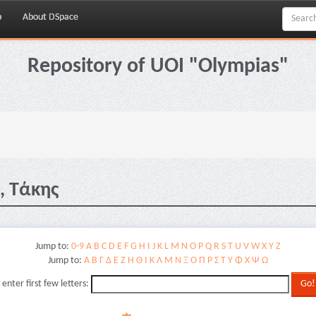
p
About DSpace
Repository of UOI "Olympias"
, Τάκης
Jump to:
0-9
A
B
C
D
E
F
G
H
I
J
K
L
M
N
O
P
Q
R
S
T
U
V
W
X
Y
Z
Jump to:
Α
Β
Γ
Δ
Ε
Ζ
Η
Θ
Ι
Κ
Λ
Μ
Ν
Ξ
Ο
Π
Ρ
Σ
Τ
Υ
Φ
Χ
Ψ
Ω
 enter first few letters: