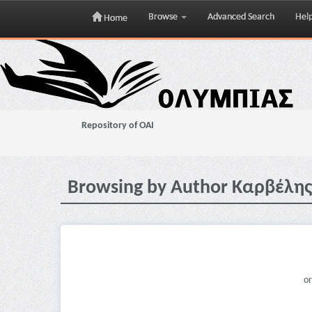
Browse
Advanced Search
Hel
Home
Skip
navigation
Repository of OAI
Browsing by Author Καρβέλης
or