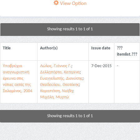
View Option
Showing results 1 to 1 of 1
Title
Author(s)
Issue date
???
itemlist.???
Υποβρύχια
Λώλος, Γιάννος Γ.
;
7-Dec-2015
-
αναγνωριστική
Δελλαπόρτα, Κατερίνα
;
έρευνα στις
Ευαγγελιστής, Διονύσης
;
νότιες ακτές της
Θεοδούλου, Θεοτόκης
;
Σαλαμίνος, 2004
Καραπέτση, Νιόβη
;
Μιχάλη, Μυρτώ
Showing results 1 to 1 of 1