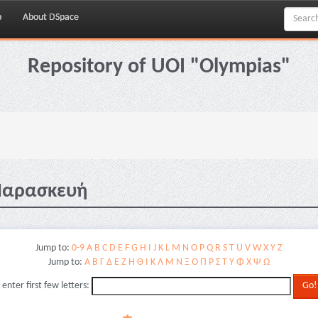
p
About DSpace
Repository of UOI "Olympias"
 Παρασκευή
Jump to:
0-9
A
B
C
D
E
F
G
H
I
J
K
L
M
N
O
P
Q
R
S
T
U
V
W
X
Y
Z
Jump to:
Α
Β
Γ
Δ
Ε
Ζ
Η
Θ
Ι
Κ
Λ
Μ
Ν
Ξ
Ο
Π
Ρ
Σ
Τ
Υ
Φ
Χ
Ψ
Ω
 enter first few letters: