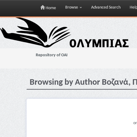
Browse
Advanced Search
Hel
Home
Skip
navigation
Repository of OAI
Browsing by Author Βοζανά,
or