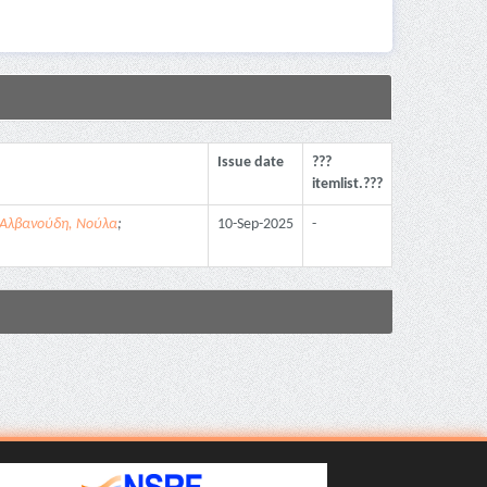
Issue date
???
itemlist.???
Αλβανούδη, Νούλα
;
10-Sep-2025
-