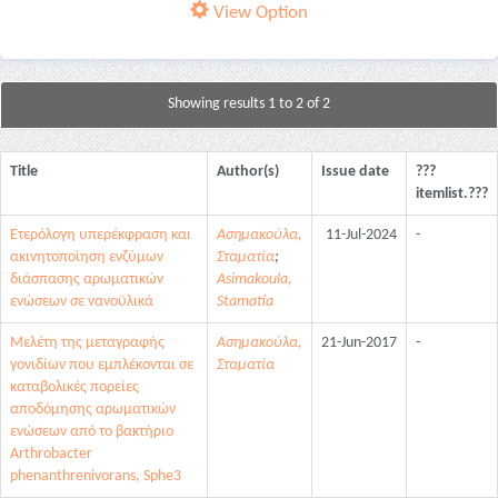
View Option
Showing results 1 to 2 of 2
Title
Author(s)
Issue date
???
itemlist.???
Ετερόλογη υπερέκφραση και
Ασημακούλα,
11-Jul-2024
-
ακινητοποίηση ενζύμων
Σταματία
;
διάσπασης αρωματικών
Asimakoula,
ενώσεων σε νανοϋλικά
Stamatia
Μελέτη της μεταγραφής
Ασημακούλα,
21-Jun-2017
-
γονιδίων που εμπλέκονται σε
Σταματία
καταβολικές πορείες
αποδόμησης αρωματικών
ενώσεων από το βακτήριο
Arthrobacter
phenanthrenivorans, Sphe3