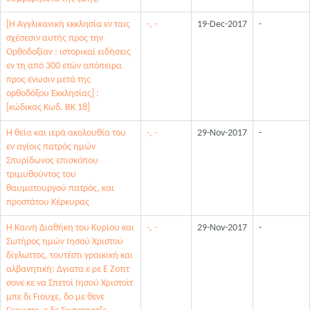
[Η Αγγλικανική εκκλησία εν ταις
-, -
19-Dec-2017
-
σχέσεσιν αυτής προς την
Ορθοδοξίαν : ιστορικαί ειδήσεις
εν τη από 300 ετών απόπειρα
προς ένωσιν μετά της
ορθοδόξου Εκκλησίας] :
[κώδικας Κωδ. ΒΚ 18]
Η θεία και ιερά ακολουθία του
-, -
29-Nov-2017
-
εν αγίοις πατρός ημών
Σπυρίδωνος επισκόπου
τριμυθούντος του
θαυματουργού πατρός, και
προστάτου Κέρκυρας
Η Καινή Διαθήκη του Κυρίου και
-, -
29-Nov-2017
-
Σωτήρος ημών Ιησού Χριστού
δίγλωττος, τουτέστι γραικική και
αλβανητική: Δγιατα ε ρε Ε Ζοτιτ
σονε κε να Σπετοί Ιησού Χριστοίτ
μπε δι Fιουχε, δο με θενε