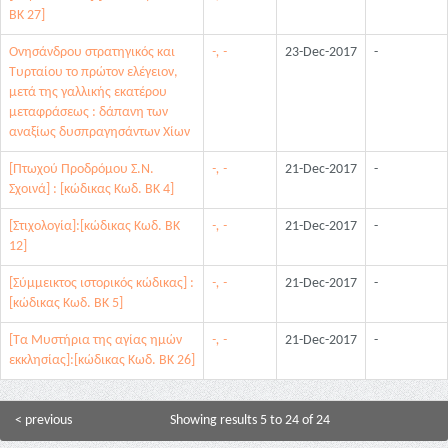
ΒΚ 27]
Ονησάνδρου στρατηγικός και
-, -
23-Dec-2017
-
Τυρταίου το πρώτον ελέγειον,
μετά της γαλλικής εκατέρου
μεταφράσεως : δάπανη των
αναξίως δυσπραγησάντων Χίων
[Πτωχού Προδρόμου Σ.Ν.
-, -
21-Dec-2017
-
Σχοινά] : [κώδικας Κωδ. ΒΚ 4]
[Στιχολογία]:[κώδικας Κωδ. ΒΚ
-, -
21-Dec-2017
-
12]
[Σύμμεικτος ιστορικός κώδικας] :
-, -
21-Dec-2017
-
[κώδικας Κωδ. ΒΚ 5]
[Τα Μυστήρια της αγίας ημών
-, -
21-Dec-2017
-
εκκλησίας]:[κώδικας Κωδ. ΒΚ 26]
< previous
Showing results 5 to 24 of 24