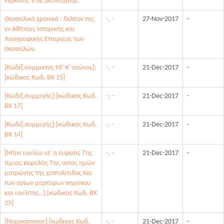
Fερκιστε, ε δε Σκιπεταρτζε.
Θεσσαλικά χρονικά : δελτίον της
-, -
27-Nov-2017
-
εν Αθήναις Ιστορικής και
Λαογραφικής Εταιρείας των
Θεσσαλών.
[Κώδιξ σύμμικτος ΙΘ'-Κ' αιώνος]:
-, -
21-Dec-2017
-
[κώδικας Κωδ. ΒΚ 15]
[Κώδιξ συμμιγής]:[κώδικας Κωδ.
-, -
21-Dec-2017
-
ΒΚ 17]
[Κωδιξ συμμιγής]:[κώδικας Κωδ.
-, -
21-Dec-2017
-
ΒΚ 14]
[Μήνι ιουλίω ια' η έυρεσις Της
-, -
21-Dec-2017
-
τίμιας κεφαλής Της οσίας ημών
ματρώνης της χιοπολίτιδος Και
των αγίων μαρτύρων κηρύκου
και ιουλίτης..]:[κώδικας Κωδ. ΒΚ
25]
[Νομοκάνονον]:[κώδικας Κωδ.
-, -
21-Dec-2017
-