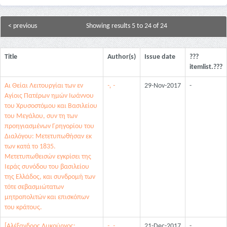
< previous
Showing results 5 to 24 of 24
Title
Author(s)
Issue date
???
itemlist.???
Αι Θείαι Λειτουργίαι των εν
-, -
29-Nov-2017
-
Αγίοις Πατέρων ημών Ιωάννου
του Χρυσοστόμου και Βασιλείου
του Μεγάλου, συν τη των
προηγιασμένων Γρηγορίου του
Διαλόγου: Μετετυπωθήσαν εκ
των κατά το 1835.
Μετετυπωθεισών εγκρίσει της
Ιεράς συνόδου του βασιλείου
της Ελλάδος, και συνδρομή των
τότε σεβασμιώτατων
μητροπολιτών και επισκόπων
του κράτους.
[Αλέξανδρος Λυκούργος:
-, -
21-Dec-2017
-