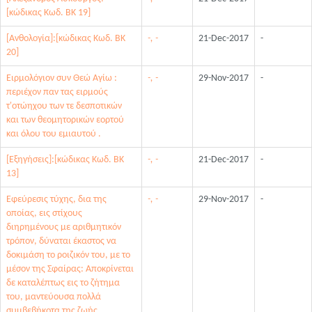
[κώδικας Κωδ. ΒΚ 19]
[Ανθολογία]:[κώδικας Κωδ. ΒΚ
-, -
21-Dec-2017
-
20]
Ειρμολόγιον συν Θεώ Αγίω :
-, -
29-Nov-2017
-
περιέχον παν τας ειρμούς
τ'οτώηχου των τε δεσποτικών
και των θεομητορικών εορτού
και όλου του εμιαυτού .
[Εξηγήσεις]:[κώδικας Κωδ. ΒΚ
-, -
21-Dec-2017
-
13]
Εφεύρεσις τύχης, δια της
-, -
29-Nov-2017
-
οποίας, εις στίχους
διηρημένους με αριθμητικόν
τρόπον, δύναται έκαστος να
δοκιμάση το ροιζικόν του, με το
μέσον της Σφαίρας: Αποκρίνεται
δε καταλέπτως εις το ζήτημα
του, μαντεύουσα πολλά
συμβεβήκοτα της ζωής.