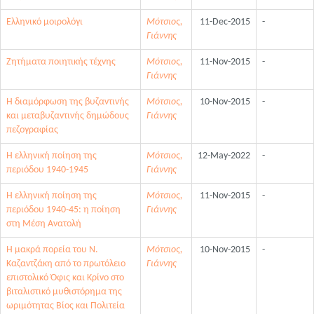
Ελληνικό μοιρολόγι
Μότσιος,
11-Dec-2015
-
Γιάννης
Ζητήματα ποιητικής τέχνης
Μότσιος,
11-Nov-2015
-
Γιάννης
Η διαμόρφωση της βυζαντινής
Μότσιος,
10-Nov-2015
-
και μεταβυζαντινής δημώδους
Γιάννης
πεζογραφίας
Η ελληνική ποίηση της
Μότσιος,
12-May-2022
-
περιόδου 1940-1945
Γιάννης
Η ελληνική ποίηση της
Μότσιος,
11-Nov-2015
-
περιόδου 1940-45: η ποίηση
Γιάννης
στη Μέση Ανατολή
Η μακρά πορεία του Ν.
Μότσιος,
10-Nov-2015
-
Καζαντζάκη από το πρωτόλειο
Γιάννης
επιστολικό Όφις και Κρίνο στο
βιταλιστικό μυθιστόρημα της
ωριμότητας Βίος και Πολιτεία