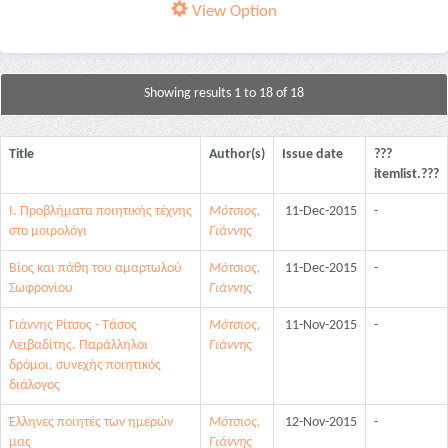
View Option
Showing results 1 to 18 of 18
Title
Author(s)
Issue date
???
itemlist.???
I. Προβλήματα ποιητικής τέχνης
Μότσιος,
11-Dec-2015
-
στο μοιρολόγι
Γιάννης
Βίος και πάθη του αμαρτωλού
Μότσιος,
11-Dec-2015
-
Σωφρονίου
Γιάννης
Γιάννης Ρίτσος - Τάσος
Μότσιος,
11-Nov-2015
-
Λειβαδίτης. Παράλληλοι
Γιάννης
δρόμοι, συνεχής ποιητικός
διάλογος
Έλληνες ποιητές των ημερών
Μότσιος,
12-Nov-2015
-
μας
Γιάννης