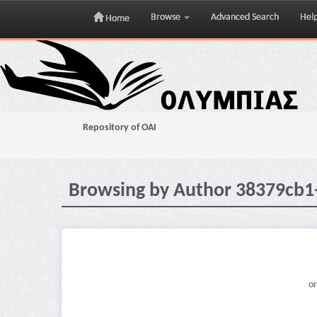
Browse
Advanced Search
Hel
Home
Skip
navigation
Repository of OAI
Browsing by Author 38379cb1
or