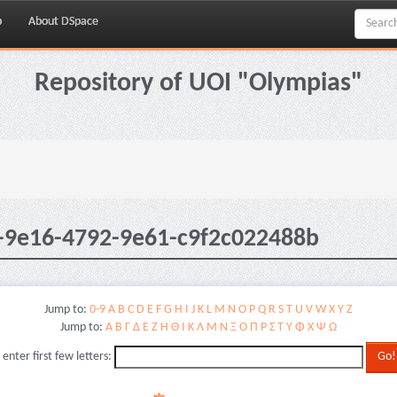
p
About DSpace
Repository of UOI "Olympias"
-9e16-4792-9e61-c9f2c022488b
Jump to:
0-9
A
B
C
D
E
F
G
H
I
J
K
L
M
N
O
P
Q
R
S
T
U
V
W
X
Y
Z
Jump to:
Α
Β
Γ
Δ
Ε
Ζ
Η
Θ
Ι
Κ
Λ
Μ
Ν
Ξ
Ο
Π
Ρ
Σ
Τ
Υ
Φ
Χ
Ψ
Ω
 enter first few letters: