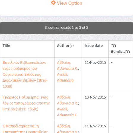
View Option
Showing results 1 to 3 of 3
Title
Author(s)
Issue date
???
itemlist.???
Βασιλικόν Βιβλιοπωλείον:
Αβδάλη,
11-Nov-2015
-
ένας πρόδρομος του
Αθανασία Κ.
;
Οργανισμού Εκδόσεως
Avdali,
Διδακτικών Βιβλίων (1836-
Athanasia
1838)
Γεώργιος Πολυμέρης: ένας
Αβδάλη,
10-Nov-2015
-
λόγιος τυπογράφος από την
Αθανασία Κ.
;
Ήπειρο (1811;-1858;)
Avdali,
Athanasia K.
Ο Καποδίστριας και η
Αβδάλη,
11-Nov-2015
-
Επιτροπή της Προπαιδείας
Αθανασία Κ.
;