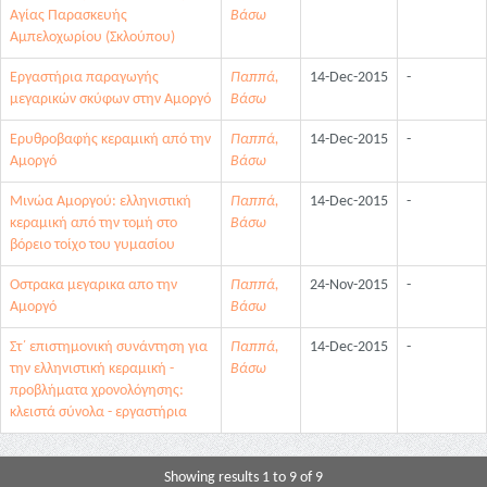
Αγίας Παρασκευής
Βάσω
Αμπελοχωρίου (Σκλούπου)
Εργαστήρια παραγωγής
Παππά,
14-Dec-2015
-
μεγαρικών σκύφων στην Αμοργό
Βάσω
Ερυθροβαφής κεραμική από την
Παππά,
14-Dec-2015
-
Αμοργό
Βάσω
Μινώα Αμοργού: ελληνιστική
Παππά,
14-Dec-2015
-
κεραμική από την τομή στο
Βάσω
βόρειο τοίχο του γυμασίου
Οστρακα μεγαρικα απο την
Παππά,
24-Nov-2015
-
Αμοργό
Βάσω
Στ΄ επιστημονική συνάντηση για
Παππά,
14-Dec-2015
-
την ελληνιστική κεραμική -
Βάσω
προβλήματα χρονολόγησης:
κλειστά σύνολα - εργαστήρια
Showing results 1 to 9 of 9