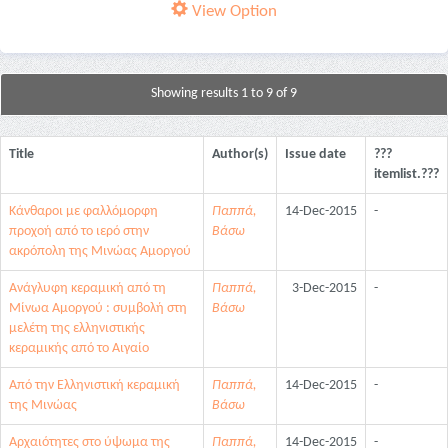
View Option
Showing results 1 to 9 of 9
Title
Author(s)
Issue date
???
itemlist.???
Kάνθαροι με φαλλόμορφη
Παππά,
14-Dec-2015
-
προχοή από το ιερό στην
Βάσω
ακρόπολη της Μινώας Αμοργού
Ανάγλυφη κεραμική από τη
Παππά,
3-Dec-2015
-
Μίνωα Αμοργού : συμβολή στη
Βάσω
μελέτη της ελληνιστικής
κεραμικής από το Αιγαίο
Από την Ελληνιστική κεραμική
Παππά,
14-Dec-2015
-
της Μινώας
Βάσω
Αρχαιότητες στο ύψωμα της
Παππά,
14-Dec-2015
-