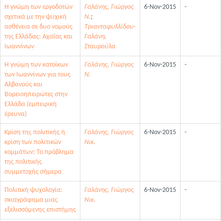
Η γνώμη των εργοδοτών
Γαλάνης, Γιώργος
6-Nov-2015
-
σχετικά με την ψυχική
Ν.
;
ασθένεια σε δυο νομούς
Τριανταφυλλίδου-
της Ελλάδας: Αχαΐας και
Γαλάνη,
Ιωαννίνων
Σταυρούλα
Η γνώμη των κατοίκων
Γαλάνης, Γιώργος
6-Nov-2015
-
των Ιωαννίνων για τους
Ν.
Αλβανούς και
Βορειοηπειρώτες στην
Ελλάδα (εμπειρική
έρευνα)
Κρίση της πολιτικής ή
Γαλάνης, Γιώργος
6-Nov-2015
-
κρίση των πολιτικών
Νικ.
κομμάτων; Το πρόβλημα
της πολιτικής
συμμετοχής σήμερα
Πολιτική ψυχολογία:
Γαλάνης, Γιώργος
6-Nov-2015
-
σκιαγράφημα μιας
Νικ.
εξελισσόμενης επιστήμης