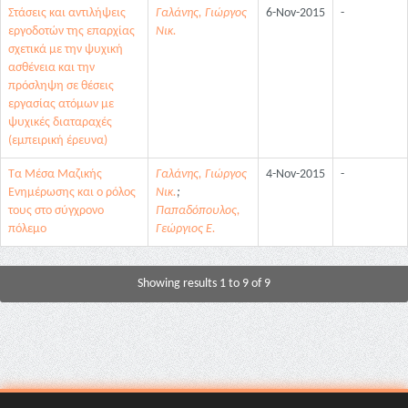
Στάσεις και αντιλήψεις
Γαλάνης, Γιώργος
6-Nov-2015
-
εργοδοτών της επαρχίας
Νικ.
σχετικά με την ψυχική
ασθένεια και την
πρόσληψη σε θέσεις
εργασίας ατόμων με
ψυχικές διαταραχές
(εμπειρική έρευνα)
Τα Μέσα Μαζικής
Γαλάνης, Γιώργος
4-Nov-2015
-
Ενημέρωσης και ο ρόλος
Νικ.
;
τους στο σύγχρονο
Παπαδόπουλος,
πόλεμο
Γεώργιος Ε.
Showing results 1 to 9 of 9