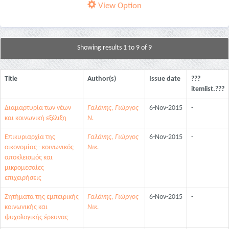
View Option
Showing results 1 to 9 of 9
Title
Author(s)
Issue date
???
itemlist.???
Διαμαρτυρία των νέων
Γαλάνης, Γιώργος
6-Nov-2015
-
και κοινωνική εξέλιξη
Ν.
Επικυριαρχία της
Γαλάνης, Γιώργος
6-Nov-2015
-
οικονομίας - κοινωνικός
Νικ.
αποκλεισμός και
μικρομεσαίες
επιχειρήσεις
Ζητήματα της εμπειρικής
Γαλάνης, Γιώργος
6-Nov-2015
-
κοινωνικής και
Νικ.
ψυχολογικής έρευνας