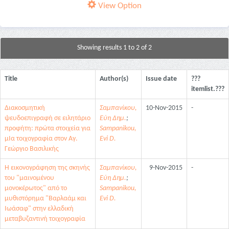
View Option
Showing results 1 to 2 of 2
Title
Author(s)
Issue date
???
itemlist.???
Διακοσμητική
Σαμπανίκου,
10-Nov-2015
-
ψευδοεπιγραφή σε ειλητάριο
Εύη Δημ.
;
προφήτη: πρώτα στοιχεία για
Sampanikou,
μΙα τοιχογραφία στον Αγ.
Evi D.
Γεώργιο Βασιλικής
Η εικονογράφηση της σκηνής
Σαμπανίκου,
9-Nov-2015
-
του "μαινομένου
Εύη Δημ.
;
μονοκέρωτος" από το
Sampanikou,
μυθιστόρημα "Βαρλαάμ και
Evi D.
Ιωάσαφ" στην ελλαδική
μεταβυζαντινή τοιχογραφία