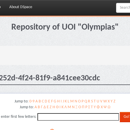
p
About DSpace
Repository of UOI "Olympias"
-252d-4f24-81f9-a841cee30cdc
Jump to:
0-9
A
B
C
D
E
F
G
H
I
J
K
L
M
N
O
P
Q
R
S
T
U
V
W
X
Y
Z
Jump to:
Α
Β
Γ
Δ
Ε
Ζ
Η
Θ
Ι
Κ
Λ
Μ
Ν
Ξ
Ο
Π
Ρ
Σ
Τ
Υ
Φ
Χ
Ψ
Ω
 enter first few letters: