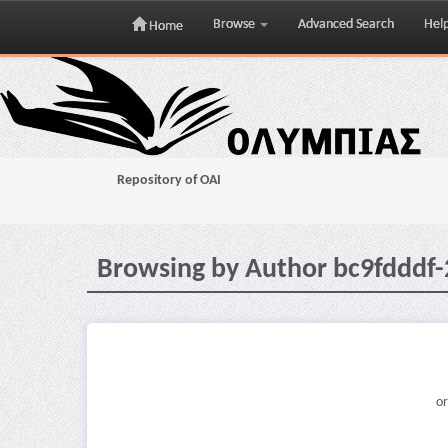
Browse
Advanced Search
Hel
Home
Skip
navigation
Repository of OAI
Browsing by Author bc9fdddf
or