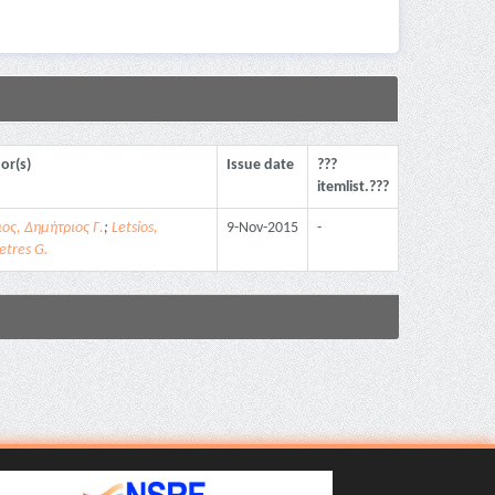
or(s)
Issue date
???
itemlist.???
ιος, Δημήτριος Γ.
;
Letsios,
9-Nov-2015
-
tres G.