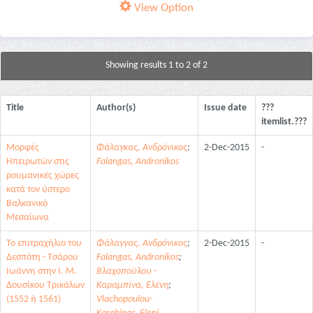
View Option
Showing results 1 to 2 of 2
Title
Author(s)
Issue date
???
itemlist.???
Μορφές
Φάλαγκας, Ανδρόνικος
;
2-Dec-2015
-
Ηπειρωτών στις
Falangas, Andronikos
ρουμανικές χώρες
κατά τον ύστερο
Βαλκανικό
Μεσαίωνα
Το επιτραχήλιο του
Φάλαγγας, Ανδρόνικος
;
2-Dec-2015
-
Δεσπότη - Τσάρου
Falangas, Andronikos
;
Ιωάννη στην I. Μ.
Βλαχοπούλου -
Δουσίκου Τρικάλων
Καραμπίνα, Ελένη
;
(1552 ή 1561)
Vlachopoulou-