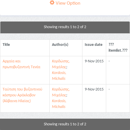
View Option
Showing results 1 to 2 of 2
Title
Author(s)
Issue date
???
itemlist.???
Αρχαία και
Κορδώσης,
9-Nov-2015
-
πρωτοβυζαντινή Τενέα
Μιχάλης
;
Kordosis,
Michalis
Ταύτιση του βυζαντινού
Κορδώσης,
9-Nov-2015
-
κάστρου Αράκλοβον
Μιχάλης
;
(Άλβαινα Ηλείας)
Kordosis,
Michalis
Showing results 1 to 2 of 2