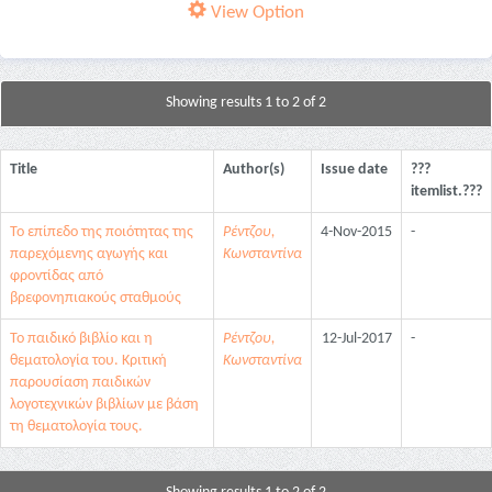
View Option
Showing results 1 to 2 of 2
Title
Author(s)
Issue date
???
itemlist.???
Το επίπεδο της ποιότητας της
Ρέντζου,
4-Nov-2015
-
παρεχόμενης αγωγής και
Κωνσταντίνα
φροντίδας από
βρεφονηπιακούς σταθμούς
Το παιδικό βιβλίο και η
Ρέντζου,
12-Jul-2017
-
θεματολογία του. Κριτική
Κωνσταντίνα
παρουσίαση παιδικών
λογοτεχνικών βιβλίων με βάση
τη θεματολογία τους.