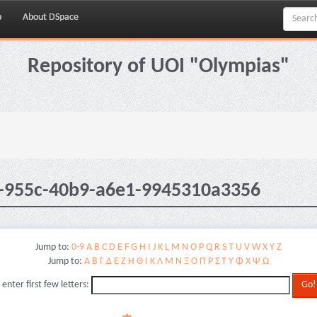
p
About DSpace
Repository of UOI "Olympias"
3-955c-40b9-a6e1-9945310a3356
Jump to:
0-9
A
B
C
D
E
F
G
H
I
J
K
L
M
N
O
P
Q
R
S
T
U
V
W
X
Y
Z
Jump to:
Α
Β
Γ
Δ
Ε
Ζ
Η
Θ
Ι
Κ
Λ
Μ
Ν
Ξ
Ο
Π
Ρ
Σ
Τ
Υ
Φ
Χ
Ψ
Ω
 enter first few letters: