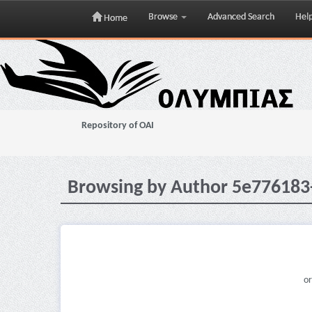
Browse
Advanced Search
Hel
Home
Skip
navigation
Repository of OAI
Browsing by Author 5e77618
or