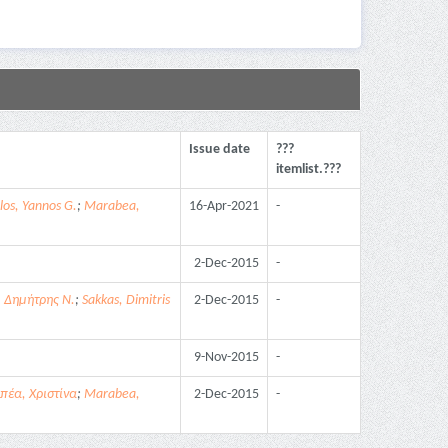
Issue date
???
itemlist.???
los, Yannos G.
;
Marabea,
16-Apr-2021
-
2-Dec-2015
-
, Δημήτρης Ν.
;
Sakkas, Dimitris
2-Dec-2015
-
9-Nov-2015
-
έα, Χριστίνα
;
Marabea,
2-Dec-2015
-