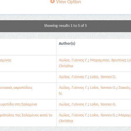
View Option
Showing results 1 to 5 of 5
Author(s)
λαμίνος
Λώλος, Γιάννος Γ.
;
Μαραμπέα, Χριστίνα
;
Lo
Christina
Λώλος, Γιάννος Γ.
;
Lolos, Yannos G.
ινιακές ακροπόλεις
Λώλος, Γιάννος Γ.
;
Lolos, Yannos G.
;
Σακκάς
N.
Ευριπίδη στη Σαλαμίνα
Λώλος, Γιάννος Γ.
;
Lolos, Yannos G.
ρόπολης της Σαλαμίνος κατά το
Λώλος, Γιάννος Γ.
;
Lolos, Yannos G.
;
Μαραμπ
Christina